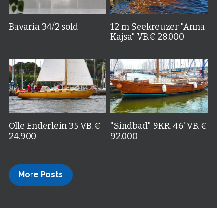
Bavaria 34/2 sold
12 m Seekreuzer "Anna
Kajsa" VB.€ 28.000
Olle Enderlein 35 VB. €
"Sindbad" 9KR, 46' VB. €
24.900
92.000
More Posts