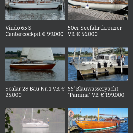
Vindö 65 S
50er Seefahrtkreuzer
Centercockpit € 99.000
VB. € 56.000
Scalar 28 Bau Nr. 1 VB. €
55' Blauwasseryacht
25.000
"Pamina" VB. € 199.000