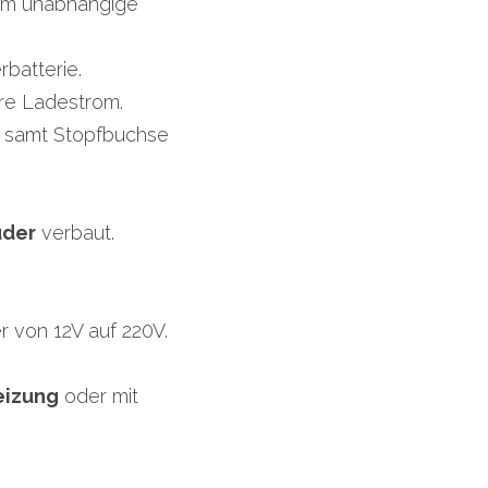
om unabhängige 
rbatterie.
ere Ladestrom.
e samt Stopfbuchse 
uder
 verbaut.
r von 12V auf 220V.
eizung
 oder mit