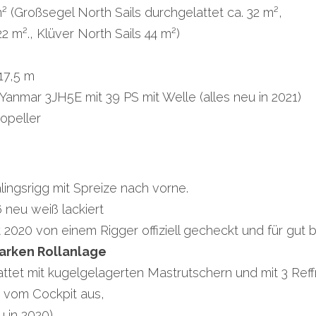
² (Großsegel North Sails durchgelattet ca. 32 m²,
22 m²., Klüver North Sails 44 m²)
17,5 m
Yanmar 3JH5E mit 39 PS mit Welle (alles neu in 2021)
ropeller
lingsrigg mit Spreize nach vorne.
 neu weiß lackiert
 2020 von einem Rigger offiziell gecheckt und für gut
arken Rollanlage
ttet mit kugelgelagerten Mastrutschern und mit 3 Reffr
m vom Cockpit aus,
 in 2020)