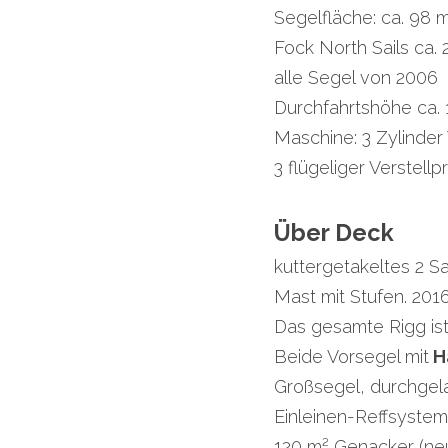
Segelfläche: ca. 98 m
Fock North Sails ca. 
alle Segel von 2006
Durchfahrtshöhe ca. 
Maschine: 3 Zylinder 
3 flügeliger Verstellp
Über Deck
kuttergetakeltes 2 Sa
Mast mit Stufen. 2016
Das gesamte Rigg ist
Beide Vorsegel mit
 H
Großsegel, durchgela
Einleinen-Reffsyste
120 m² Genacker (neu