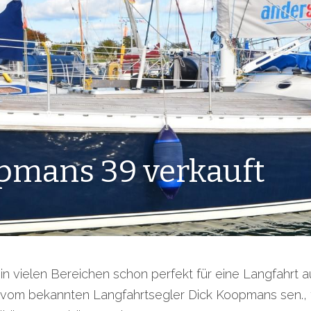
pmans 39 verkauft
in vielen Bereichen schon perfekt für eine Langfahrt 
t vom bekannten Langfahrtsegler Dick Koopmans sen., f