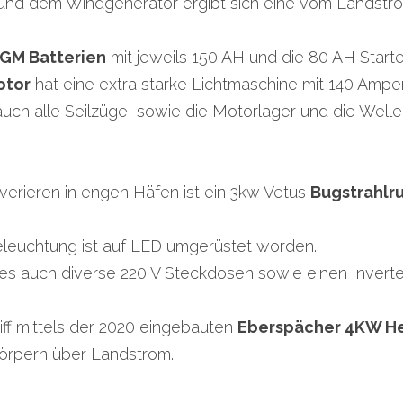
 und dem Windgenerator ergibt sich eine vom Landstr
AGM Batterien
 mit jeweils 150 AH und die 80 AH Starte
otor
 hat eine extra starke Lichtmaschine mit 140 Amp
uch alle Seilzüge, sowie die Motorlager und die Well
rieren in engen Häfen ist ein 3kw Vetus 
Bugstrahlr
leuchtung ist auf LED umgerüstet worden.
bt es auch diverse 220 V Steckdosen sowie einen Inverte
ff mittels der 2020 eingebauten 
Eberspächer 4KW H
körpern über Landstrom.