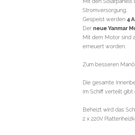
Mit den Solarpanels
Stromversorgung.
Gespeist werden 
4 
Der 
neue Yanmar M
Mit dem Motor sind a
erneuert worden.
Zum besseren Manöve
Die gesamte Innenbe
Im Schiff verteilt gi
Beheizt wird das Schi
2 x 220V Plattenheiz