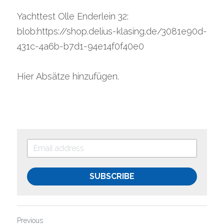
Yachttest Olle Enderlein 32:
blob:https://shop.delius-klasing.de/3081e90d-
431c-4a6b-b7d1-94e14f0f40e0
Hier Absätze hinzufügen.
SUBSCRIBE
Previous